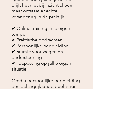
blijft het niet bij inzicht alleen,
maar ontstaat er echte
verandering in de praktijk.
✔ Online training in je eigen
tempo
✔ Praktische opdrachten
✔ Persoonlijke begeleiding
✔ Ruimte voor vragen en
ondersteuning
✔ Toepassing op jullie eigen
situatie
Omdat persoonlijke begeleiding
een belangrijk onderdeel is van
deze training, werk ik met een
beperkt aantal deelnemers per
startmoment.
Investering: €375 inclusief
persoonlijke begeleiding
**Nieuwe groep start september